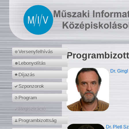
Versenyfelhívás
Programbizot
Lebonyolítás
Dr. Gingl
Díjazás
Szponzorok
Program
Regisztráció
Programbizottság
Dr. Pletl S