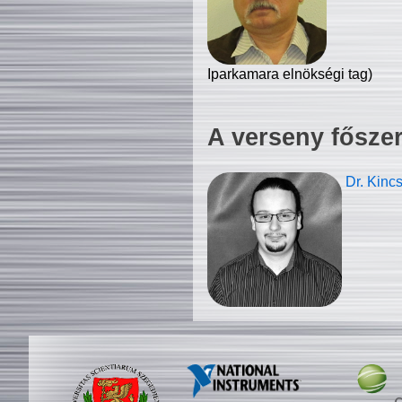
Iparkamara elnökségi tag)
A verseny fősze
Dr. Kinc