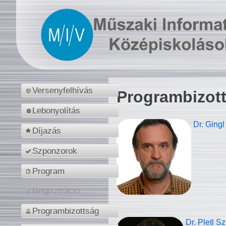
Versenyfelhívás
Programbizot
Lebonyolítás
Dr. Gingl
Díjazás
Szponzorok
Program
Regisztráció
Programbizottság
Dr. Pletl S