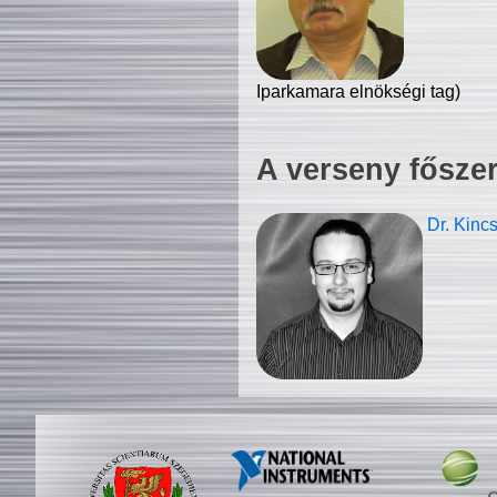
Iparkamara elnökségi tag)
A verseny fősze
Dr. Kinc