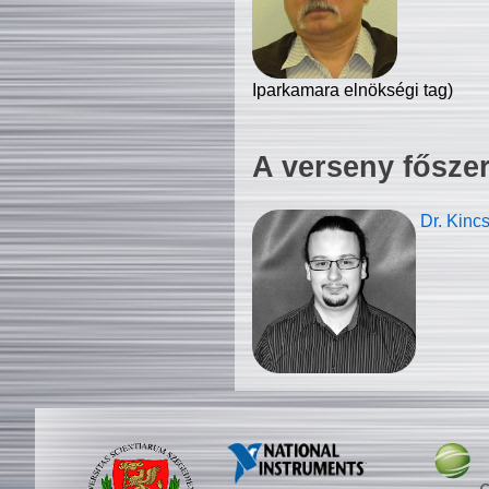
Iparkamara elnökségi tag)
A verseny fősze
Dr. Kinc