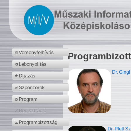
Versenyfelhívás
Programbizot
Lebonyolítás
Dr. Gingl
Díjazás
Szponzorok
Program
Regisztráció
Programbizottság
Dr. Pletl S