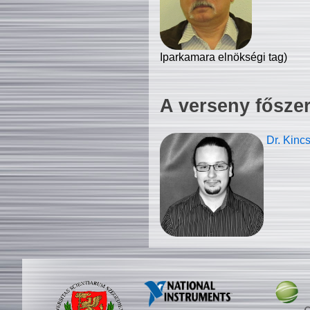
Iparkamara elnökségi tag)
A verseny fősze
Dr. Kinc