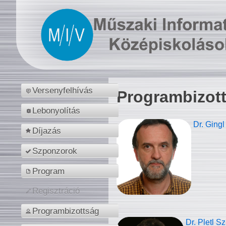
Versenyfelhívás
Programbizot
Lebonyolítás
Dr. Gingl
Díjazás
Szponzorok
Program
Regisztráció
Programbizottság
Dr. Pletl S