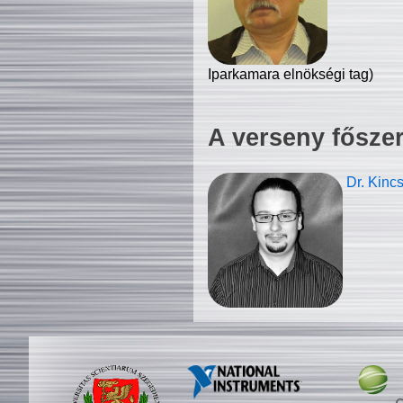
Iparkamara elnökségi tag)
A verseny fősze
Dr. Kinc