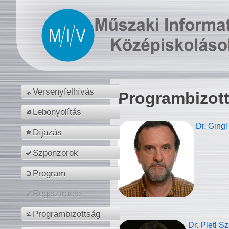
Versenyfelhívás
Programbizot
Lebonyolítás
Dr. Gingl
Díjazás
Szponzorok
Program
Regisztráció
Programbizottság
Dr. Pletl S