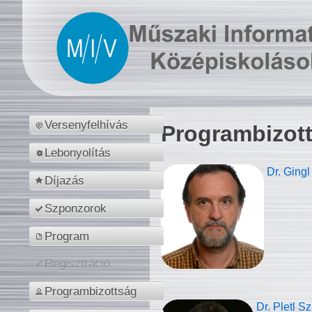
Versenyfelhívás
Programbizot
Lebonyolítás
Dr. Gingl
Díjazás
Szponzorok
Program
Regisztráció
Programbizottság
Dr. Pletl S