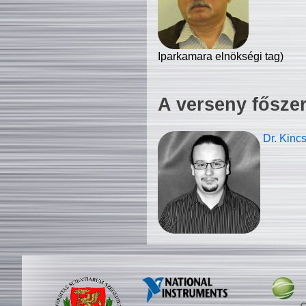
Iparkamara elnökségi tag)
A verseny fősze
Dr. Kinc