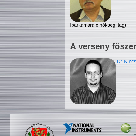
Iparkamara elnökségi tag)
A verseny fősze
Dr. Kinc