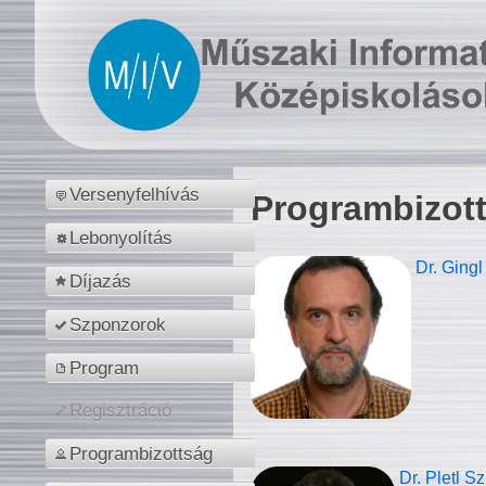
Versenyfelhívás
Programbizot
Lebonyolítás
Dr. Gingl
Díjazás
Szponzorok
Program
Regisztráció
Programbizottság
Dr. Pletl S