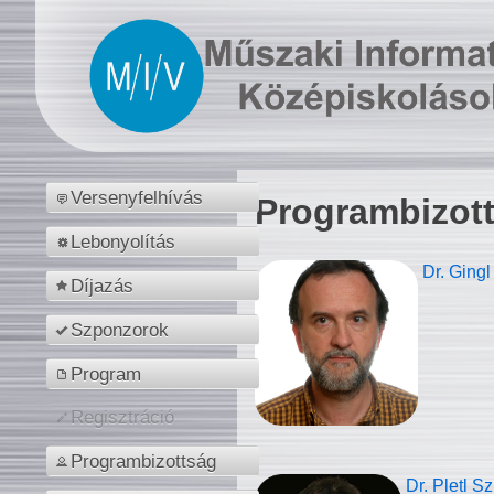
Versenyfelhívás
Programbizot
Lebonyolítás
Dr. Gingl
Díjazás
Szponzorok
Program
Regisztráció
Programbizottság
Dr. Pletl S