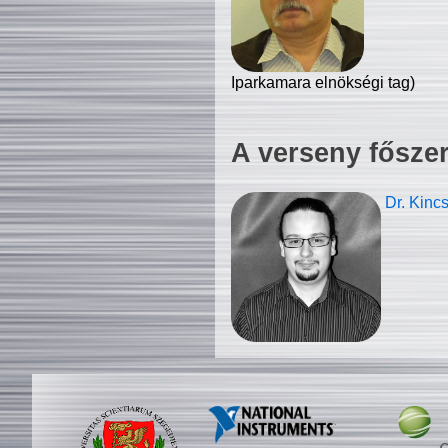
Iparkamara elnökségi tag)
A verseny fősze
Dr. Kinc