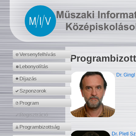
Versenyfelhívás
Programbizot
Lebonyolítás
Dr. Gingl
Díjazás
Szponzorok
Program
Regisztráció
Programbizottság
Dr. Pletl S