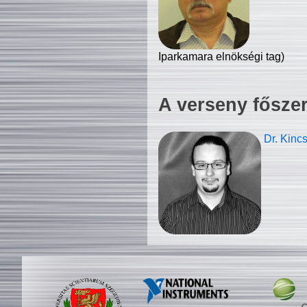
Iparkamara elnökségi tag)
A verseny fősze
Dr. Kinc