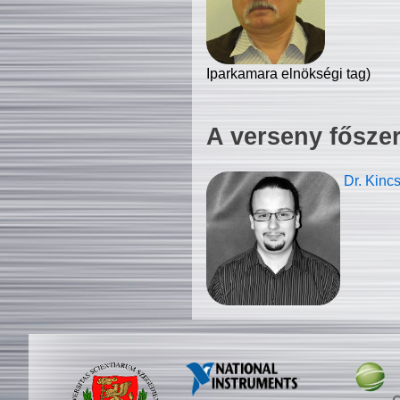
Iparkamara elnökségi tag)
A verseny fősze
Dr. Kinc