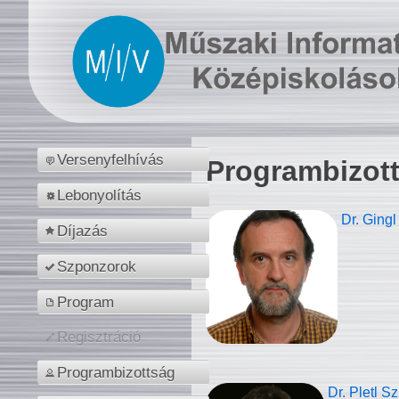
Versenyfelhívás
Programbizot
Lebonyolítás
Dr. Gingl
Díjazás
Szponzorok
Program
Regisztráció
Programbizottság
Dr. Pletl S