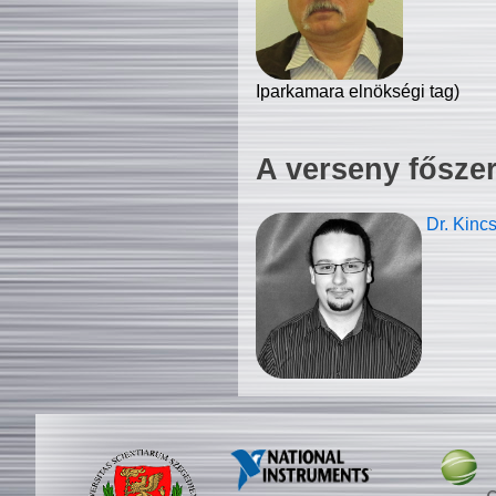
Iparkamara elnökségi tag)
A verseny fősze
Dr. Kinc