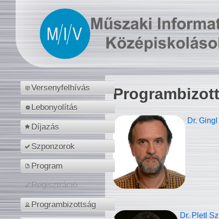
Versenyfelhívás
Programbizot
Lebonyolítás
Dr. Gingl
Díjazás
Szponzorok
Program
Regisztráció
Programbizottság
Dr. Pletl S