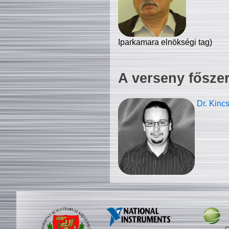
Iparkamara elnökségi tag)
A verseny fősze
Dr. Kinc