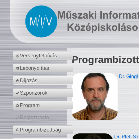
Versenyfelhívás
Programbizot
Lebonyolítás
Dr. Gingl
Díjazás
Szponzorok
Program
Regisztráció
Programbizottság
Dr. Pletl S