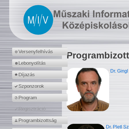
Versenyfelhívás
Programbizot
Lebonyolítás
Dr. Gingl
Díjazás
Szponzorok
Program
Regisztráció
Programbizottság
Dr. Pletl S