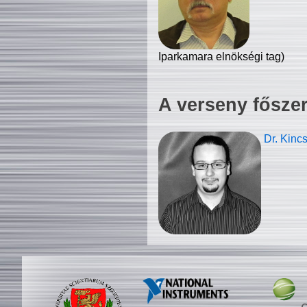
Iparkamara elnökségi tag)
A verseny fősze
Dr. Kinc