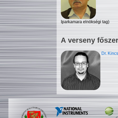
Iparkamara elnökségi tag)
A verseny fősze
Dr. Kinc