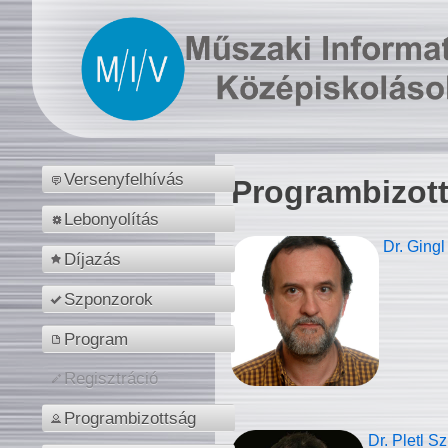
Versenyfelhívás
Programbizot
Lebonyolítás
Dr. Gingl
Díjazás
Szponzorok
Program
Regisztráció
Programbizottság
Dr. Pletl S