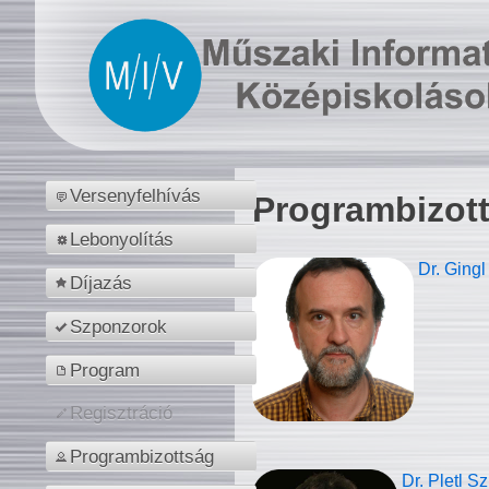
Versenyfelhívás
Programbizot
Lebonyolítás
Dr. Gingl
Díjazás
Szponzorok
Program
Regisztráció
Programbizottság
Dr. Pletl S