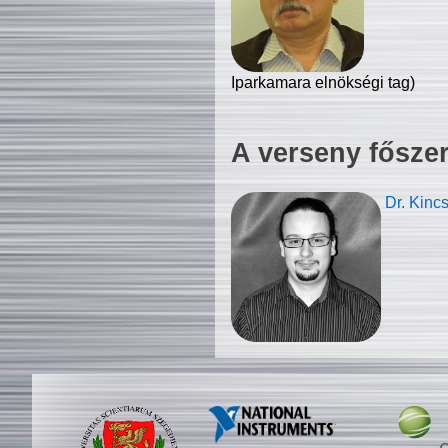
Iparkamara elnökségi tag)
A verseny fősze
Dr. Kinc