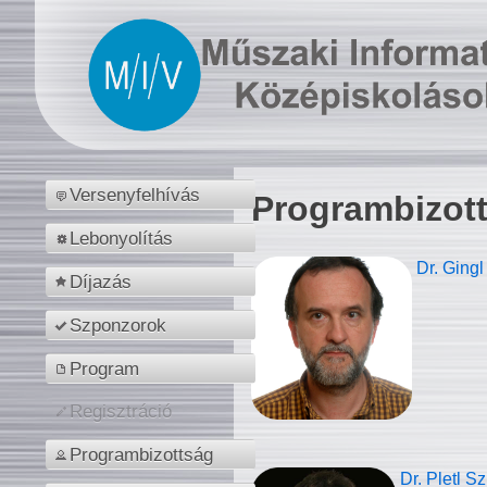
Versenyfelhívás
Programbizot
Lebonyolítás
Dr. Gingl
Díjazás
Szponzorok
Program
Regisztráció
Programbizottság
Dr. Pletl S