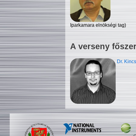
Iparkamara elnökségi tag)
A verseny fősze
Dr. Kinc