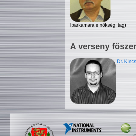
Iparkamara elnökségi tag)
A verseny fősze
Dr. Kinc