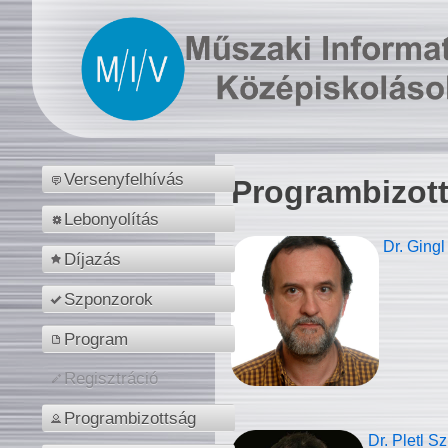
Versenyfelhívás
Programbizot
Lebonyolítás
Dr. Gingl
Díjazás
Szponzorok
Program
Regisztráció
Programbizottság
Dr. Pletl S