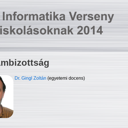
ambizottság
Dr. Gingl Zoltán
(egyetemi docens)