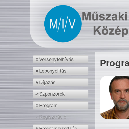
Versenyfelhívás
Progr
Lebonyolítás
Díjazás
Szponzorok
Program
Regisztráció
Programbizottság