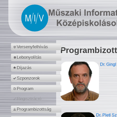
Versenyfelhívás
Programbizot
Lebonyolítás
Dr. Gingl
Díjazás
Szponzorok
Program
Regisztráció
Programbizottság
Dr. Pletl S