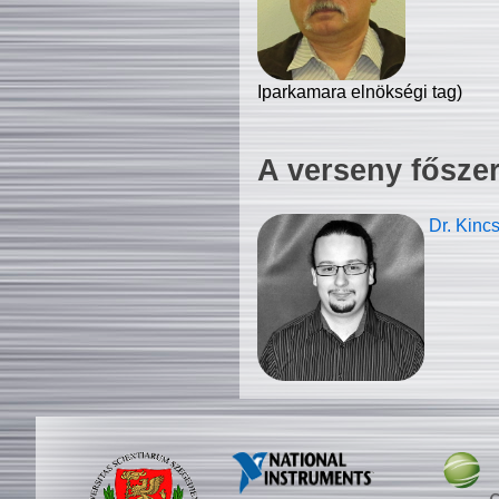
Iparkamara elnökségi tag)
A verseny fősze
Dr. Kinc