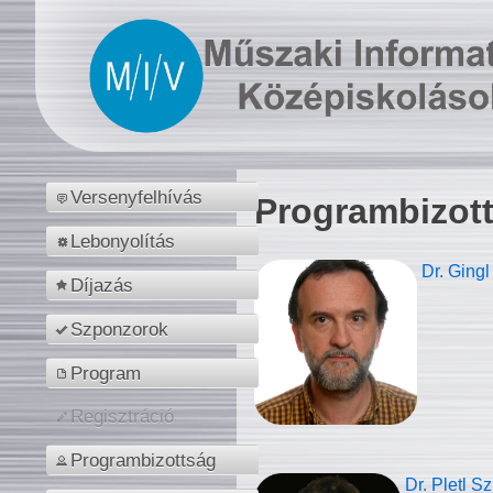
Versenyfelhívás
Programbizot
Lebonyolítás
Dr. Gingl
Díjazás
Szponzorok
Program
Regisztráció
Programbizottság
Dr. Pletl S