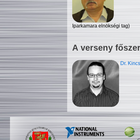
Iparkamara elnökségi tag)
A verseny fősze
Dr. Kinc