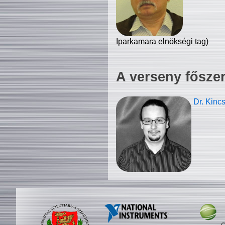
Iparkamara elnökségi tag)
A verseny fősze
Dr. Kinc