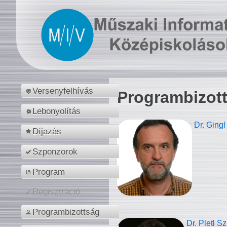
Versenyfelhívás
Programbizot
Lebonyolítás
Dr. Gingl
Díjazás
Szponzorok
Program
Regisztráció
Programbizottság
Dr. Pletl S