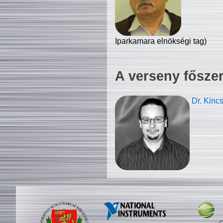
Iparkamara elnökségi tag)
A verseny fősze
Dr. Kinc