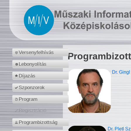
Versenyfelhívás
Programbizot
Lebonyolítás
Dr. Gingl
Díjazás
Szponzorok
Program
Regisztráció
Programbizottság
Dr. Pletl S