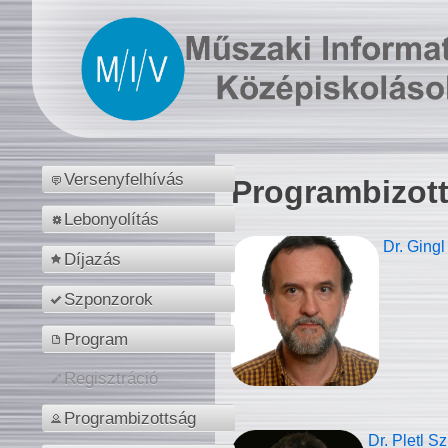
Versenyfelhívás
Programbizot
Lebonyolítás
Dr. Gingl
Díjazás
Szponzorok
Program
Regisztráció
Programbizottság
Dr. Pletl S