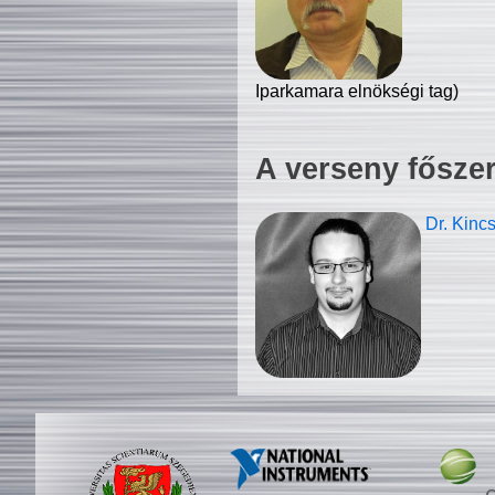
Iparkamara elnökségi tag)
A verseny fősze
Dr. Kinc