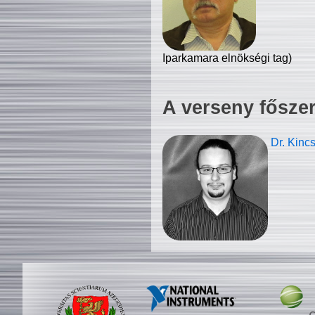
Iparkamara elnökségi tag)
A verseny fősze
Dr. Kinc