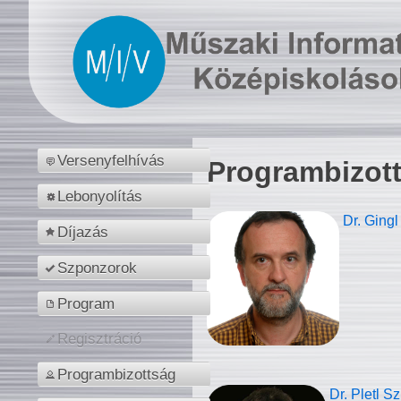
Versenyfelhívás
Programbizot
Lebonyolítás
Dr. Gingl
Díjazás
Szponzorok
Program
Regisztráció
Programbizottság
Dr. Pletl S