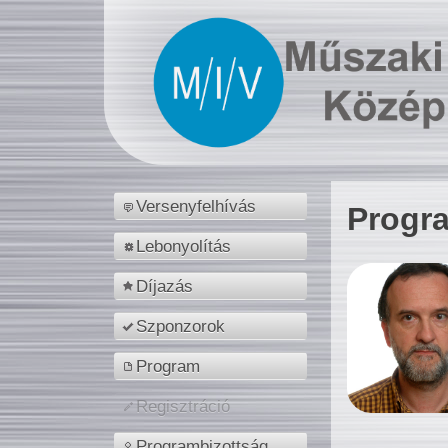
Versenyfelhívás
Progr
Lebonyolítás
Díjazás
Szponzorok
Program
Regisztráció
Programbizottság