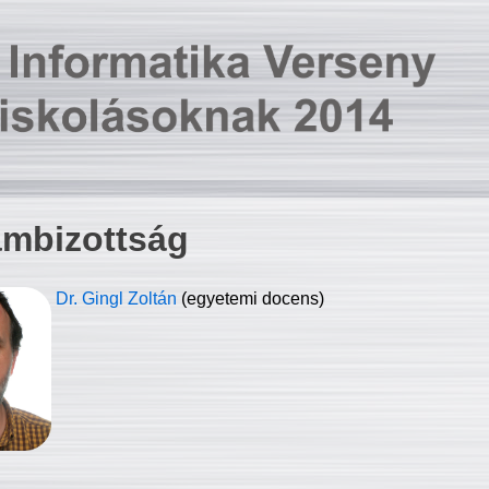
ambizottság
Dr. Gingl Zoltán
(egyetemi docens)