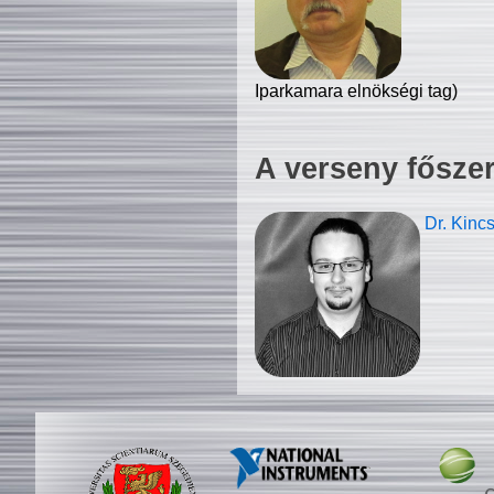
Iparkamara elnökségi tag)
A verseny fősze
Dr. Kinc