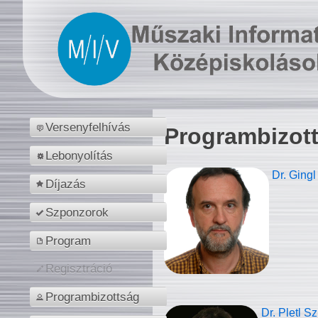
Versenyfelhívás
Programbizot
Lebonyolítás
Dr. Gingl
Díjazás
Szponzorok
Program
Regisztráció
Programbizottság
Dr. Pletl S