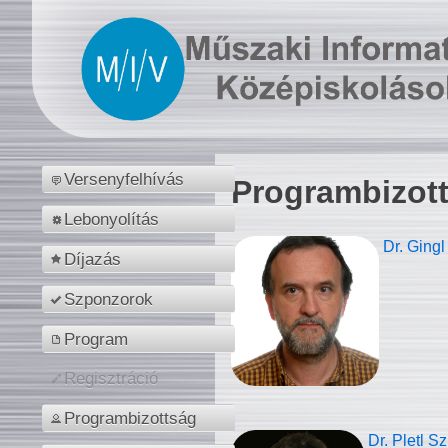
Versenyfelhívás
Programbizot
Lebonyolítás
Dr. Gingl
Díjazás
Szponzorok
Program
Regisztráció
Programbizottság
Dr. Pletl S