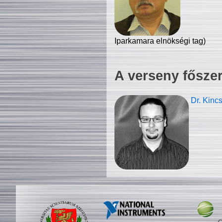
Iparkamara elnökségi tag)
A verseny fősze
Dr. Kinc