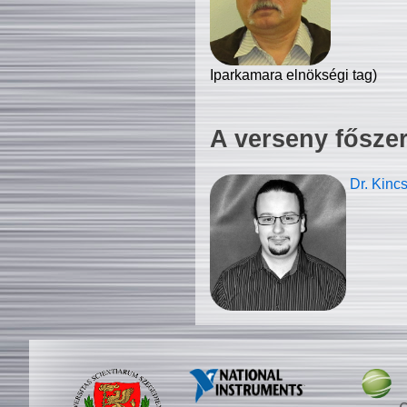
Iparkamara elnökségi tag)
A verseny fősze
Dr. Kinc