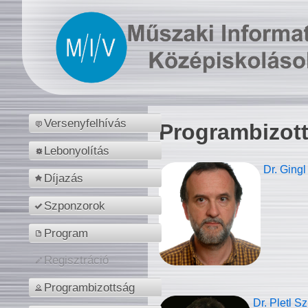
Versenyfelhívás
Programbizot
Lebonyolítás
Dr. Gingl
Díjazás
Szponzorok
Program
Regisztráció
Programbizottság
Dr. Pletl S