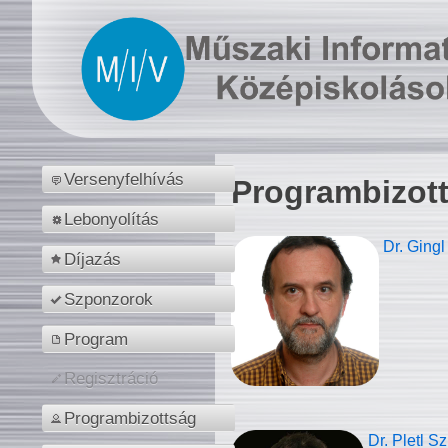
Versenyfelhívás
Programbizot
Lebonyolítás
Dr. Gingl
Díjazás
Szponzorok
Program
Regisztráció
Programbizottság
Dr. Pletl S