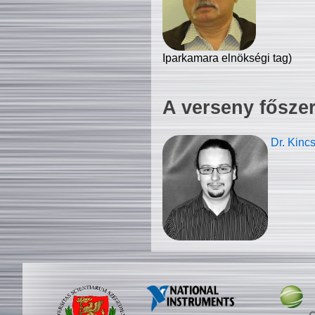
Iparkamara elnökségi tag)
A verseny fősze
Dr. Kinc