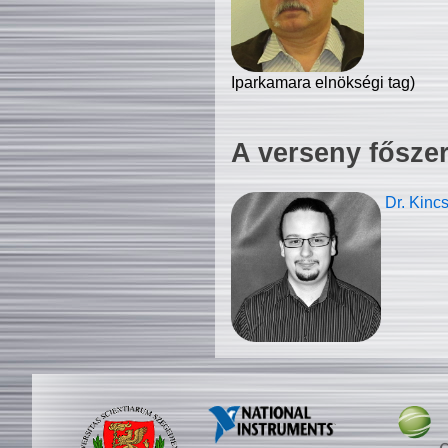
Iparkamara elnökségi tag)
A verseny fősze
Dr. Kinc