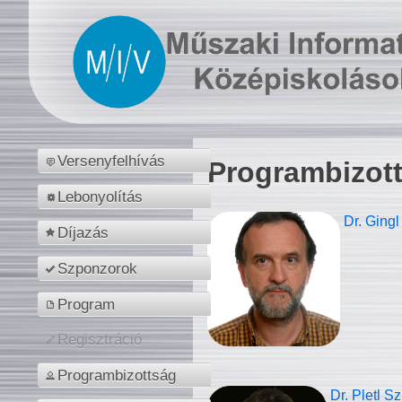
Versenyfelhívás
Programbizot
Lebonyolítás
Dr. Gingl
Díjazás
Szponzorok
Program
Regisztráció
Programbizottság
Dr. Pletl S