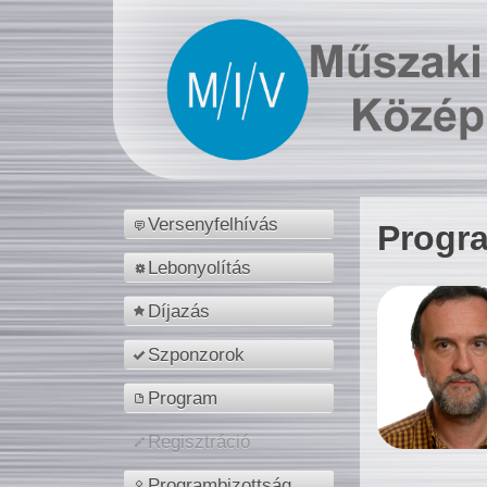
Versenyfelhívás
Progr
Lebonyolítás
Díjazás
Szponzorok
Program
Regisztráció
Programbizottság