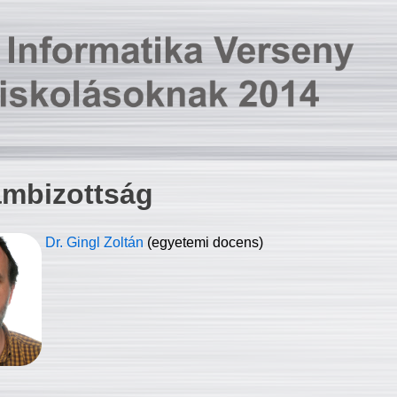
ambizottság
Dr. Gingl Zoltán
(egyetemi docens)