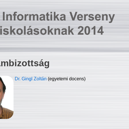
ambizottság
Dr. Gingl Zoltán
(egyetemi docens)