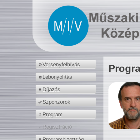
Versenyfelhívás
Progr
Lebonyolítás
Díjazás
Szponzorok
Program
Regisztráció
Programbizottság