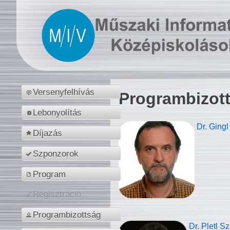
Versenyfelhívás
Programbizot
Lebonyolítás
Dr. Gingl
Díjazás
Szponzorok
Program
Regisztráció
Programbizottság
Dr. Pletl S