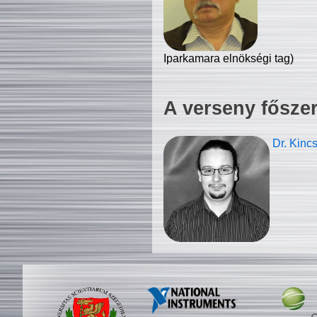
Iparkamara elnökségi tag)
A verseny fősze
Dr. Kinc