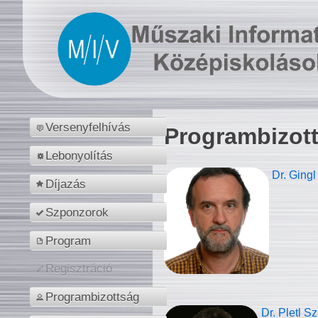
Versenyfelhívás
Programbizot
Lebonyolítás
Dr. Gingl
Díjazás
Szponzorok
Program
Regisztráció
Programbizottság
Dr. Pletl S