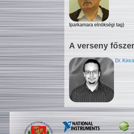
Iparkamara elnökségi tag)
A verseny fősze
Dr. Kinc