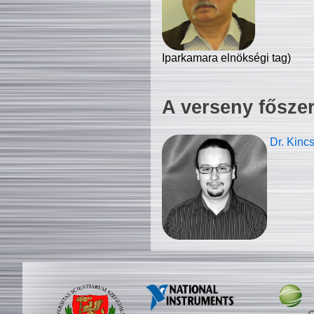
Iparkamara elnökségi tag)
A verseny fősze
Dr. Kinc