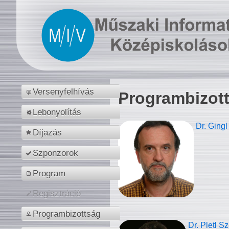
Versenyfelhívás
Programbizot
Lebonyolítás
Dr. Gingl
Díjazás
Szponzorok
Program
Regisztráció
Programbizottság
Dr. Pletl S