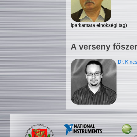
Iparkamara elnökségi tag)
A verseny fősze
Dr. Kinc