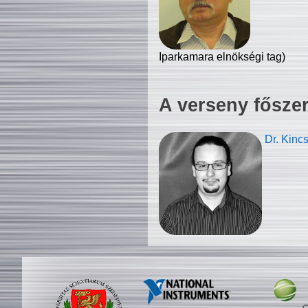
Iparkamara elnökségi tag)
A verseny fősze
Dr. Kinc