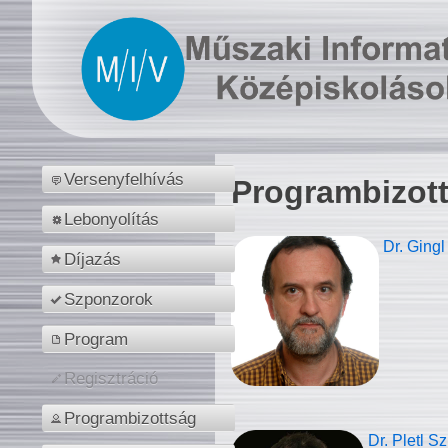
Versenyfelhívás
Programbizot
Lebonyolítás
Dr. Gingl
Díjazás
Szponzorok
Program
Regisztráció
Programbizottság
Dr. Pletl S