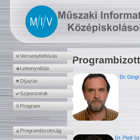
Versenyfelhívás
Programbizot
Lebonyolítás
Dr. Gingl
Díjazás
Szponzorok
Program
Regisztráció
Programbizottság
Dr. Pletl S