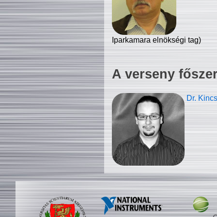
Iparkamara elnökségi tag)
A verseny fősze
Dr. Kinc