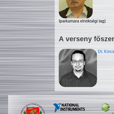
Iparkamara elnökségi tag)
A verseny fősze
Dr. Kinc