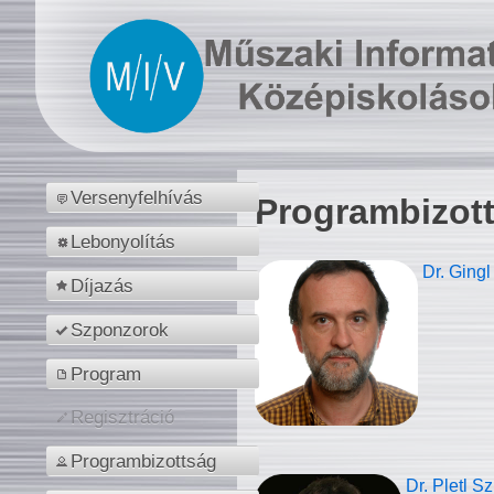
Versenyfelhívás
Programbizot
Lebonyolítás
Dr. Gingl
Díjazás
Szponzorok
Program
Regisztráció
Programbizottság
Dr. Pletl S