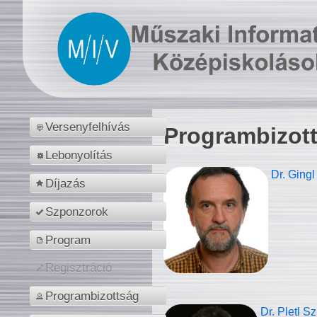
Versenyfelhívás
Programbizot
Lebonyolítás
Dr. Gingl
Díjazás
Szponzorok
Program
Regisztráció
Programbizottság
Dr. Pletl S