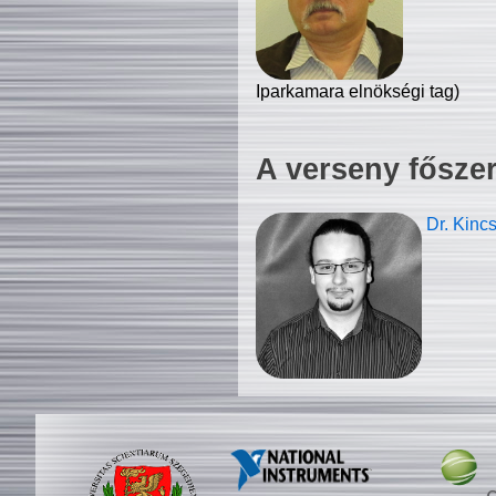
Iparkamara elnökségi tag)
A verseny fősze
Dr. Kinc