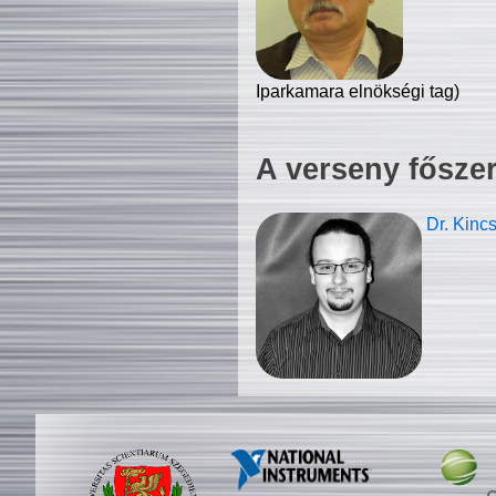
Iparkamara elnökségi tag)
A verseny fősze
Dr. Kinc