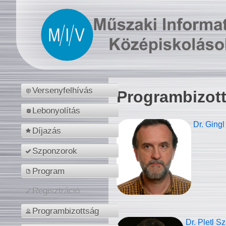
Versenyfelhívás
Programbizot
Lebonyolítás
Dr. Gingl
Díjazás
Szponzorok
Program
Regisztráció
Programbizottság
Dr. Pletl S