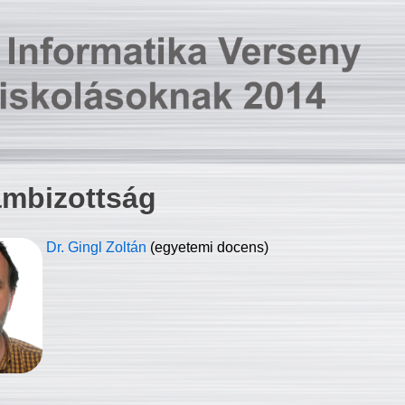
ambizottság
Dr. Gingl Zoltán
(egyetemi docens)