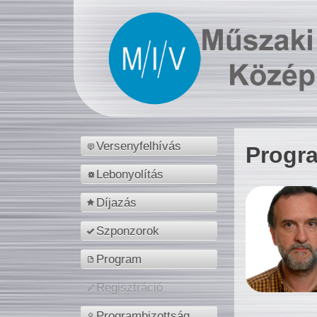
Versenyfelhívás
Progr
Lebonyolítás
Díjazás
Szponzorok
Program
Regisztráció
Programbizottság