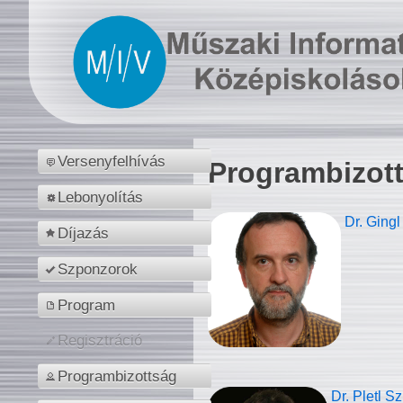
Versenyfelhívás
Programbizot
Lebonyolítás
Dr. Gingl
Díjazás
Szponzorok
Program
Regisztráció
Programbizottság
Dr. Pletl S