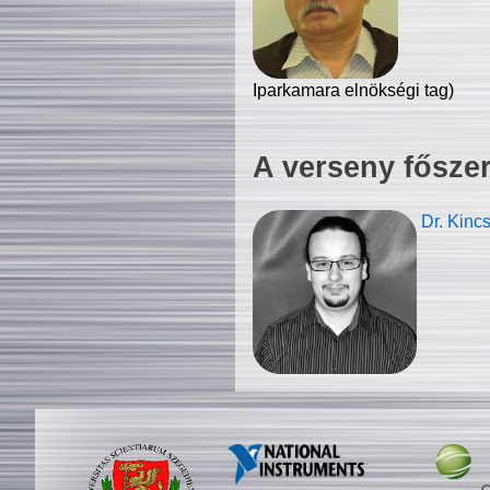
Iparkamara elnökségi tag)
A verseny fősze
Dr. Kinc