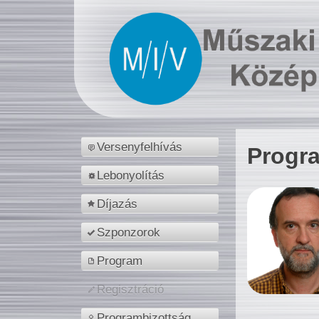
Versenyfelhívás
Progr
Lebonyolítás
Díjazás
Szponzorok
Program
Regisztráció
Programbizottság