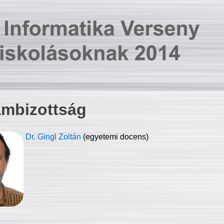
ambizottság
Dr. Gingl Zoltán
(egyetemi docens)