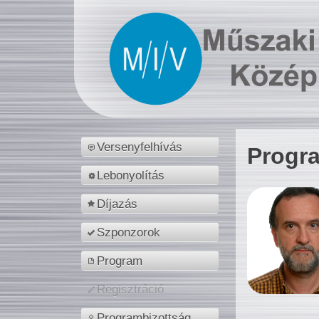
Versenyfelhívás
Progr
Lebonyolítás
Díjazás
Szponzorok
Program
Regisztráció
Programbizottság