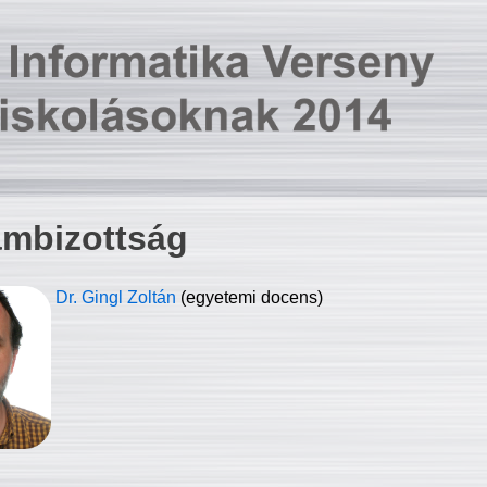
ambizottság
Dr. Gingl Zoltán
(egyetemi docens)