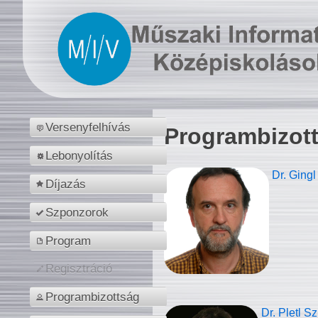
Versenyfelhívás
Programbizot
Lebonyolítás
Dr. Gingl
Díjazás
Szponzorok
Program
Regisztráció
Programbizottság
Dr. Pletl S