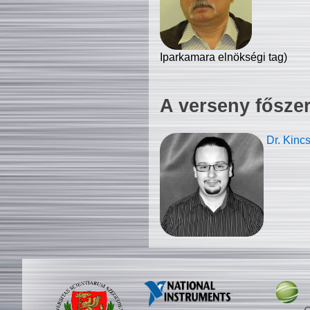
Iparkamara elnökségi tag)
A verseny fősze
Dr. Kinc