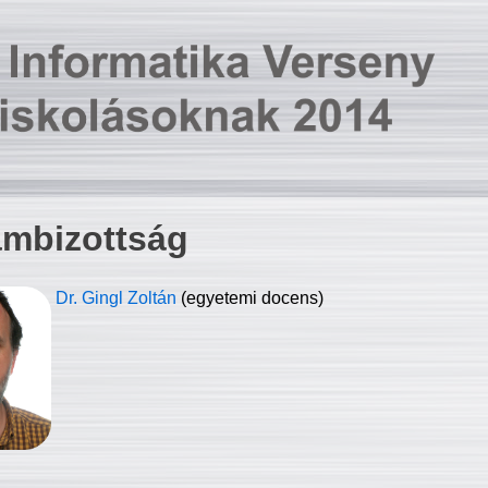
ambizottság
Dr. Gingl Zoltán
(egyetemi docens)