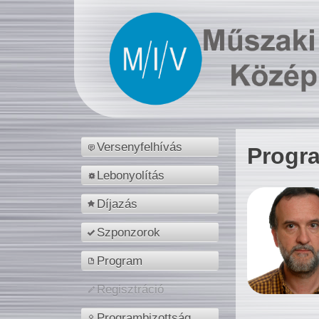
Versenyfelhívás
Progr
Lebonyolítás
Díjazás
Szponzorok
Program
Regisztráció
Programbizottság