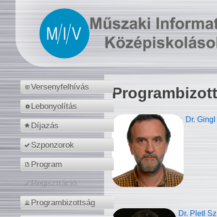
Versenyfelhívás
Programbizot
Lebonyolítás
Dr. Gingl
Díjazás
Szponzorok
Program
Regisztráció
Programbizottság
Dr. Pletl S