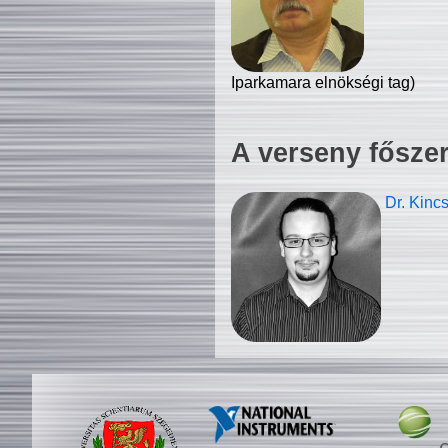
Iparkamara elnökségi tag)
A verseny fősze
Dr. Kinc