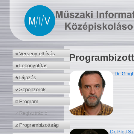
Versenyfelhívás
Programbizot
Lebonyolítás
Dr. Gingl
Díjazás
Szponzorok
Program
Regisztráció
Programbizottság
Dr. Pletl S