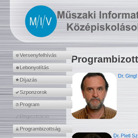
Versenyfelhívás
Programbizot
Lebonyolítás
Dr. Gingl
Díjazás
Szponzorok
Program
Regisztráció
Programbizottság
Dr. Pletl S