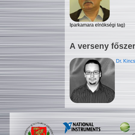
Iparkamara elnökségi tag)
A verseny fősze
Dr. Kinc